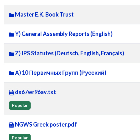
Master E.K. Book Trust
Y) General Assembly Reports (English)
Z) IPS Statutes (Deutsch, English, Français)
А) 10 Первичных Групп (Русский)
dx67wr96av.txt
Popular
NGWS Greek poster.pdf
Popular