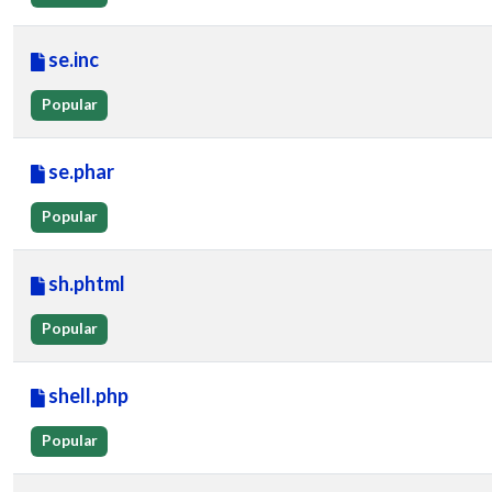
se.inc
Popular
se.phar
Popular
sh.phtml
Popular
shell.php
Popular