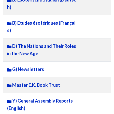
h)
B) Etudes ésotériques (Françai
s)
D) The Nations and Their Roles
in the New Age
G) Newsletters
Master E.K. Book Trust
Y) General Assembly Reports
(English)