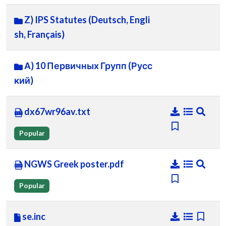
Z) IPS Statutes (Deutsch, Engli
sh, Français)
А) 10 Первичных Групп (Русс
кий)
dx67wr96av.txt
Popular
NGWS Greek poster.pdf
Popular
se.inc