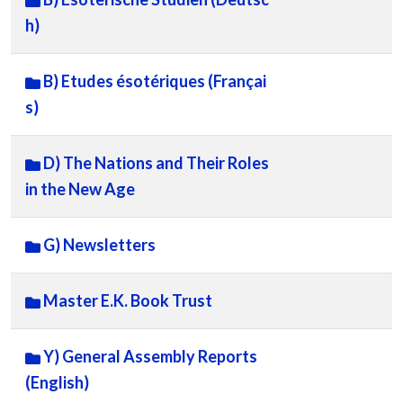
h)
B) Etudes ésotériques (Françai
s)
D) The Nations and Their Roles
in the New Age
G) Newsletters
Master E.K. Book Trust
Y) General Assembly Reports
(English)