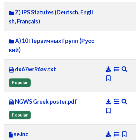
Z) IPS Statutes (Deutsch, Engli
sh, Français)
А) 10 Первичных Групп (Русс
кий)
dx67wr96av.txt
Popular
NGWS Greek poster.pdf
Popular
se.inc