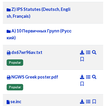
Z) IPS Statutes (Deutsch, Engli
sh, Français)
А) 10 Первичных Групп (Русс
кий)
dx67wr96av.txt
Popular
NGWS Greek poster.pdf
Popular
se.inc