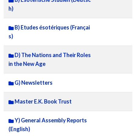
h)
B) Etudes ésotériques (Françai
s)
D) The Nations and Their Roles
in the New Age
G) Newsletters
Master E.K. Book Trust
Y) General Assembly Reports
(English)