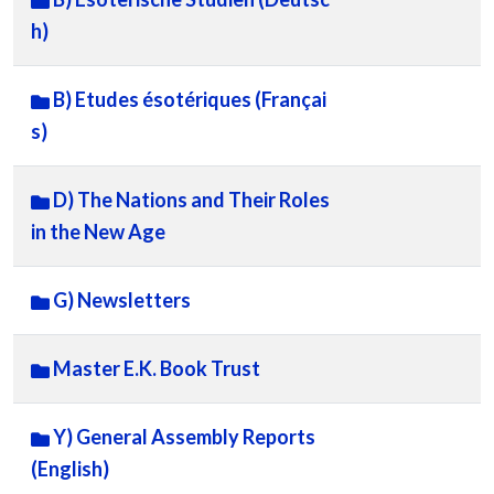
h)
B) Etudes ésotériques (Françai
s)
D) The Nations and Their Roles
in the New Age
G) Newsletters
Master E.K. Book Trust
Y) General Assembly Reports
(English)