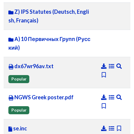
Z) IPS Statutes (Deutsch, Engli
sh, Français)
А) 10 Первичных Групп (Русс
кий)
dx67wr96av.txt
Popular
NGWS Greek poster.pdf
Popular
se.inc