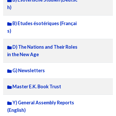
h)
B) Etudes ésotériques (Françai
s)
D) The Nations and Their Roles
in the New Age
G) Newsletters
Master E.K. Book Trust
Y) General Assembly Reports
(English)