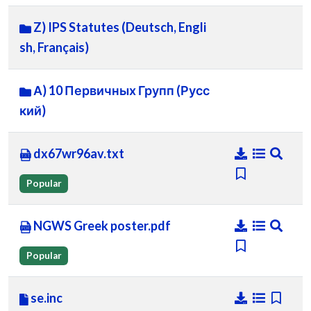
Z) IPS Statutes (Deutsch, Engli
sh, Français)
А) 10 Первичных Групп (Русс
кий)
dx67wr96av.txt
Popular
NGWS Greek poster.pdf
Popular
se.inc