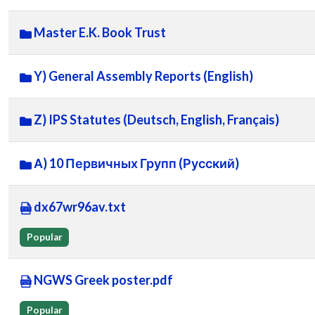
Master E.K. Book Trust
Y) General Assembly Reports (English)
Z) IPS Statutes (Deutsch, English, Français)
А) 10 Первичных Групп (Русский)
dx67wr96av.txt
Popular
NGWS Greek poster.pdf
Popular