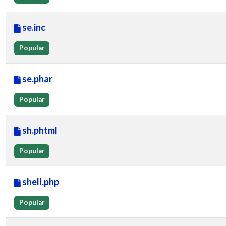
se.inc
Popular
se.phar
Popular
sh.phtml
Popular
shell.php
Popular