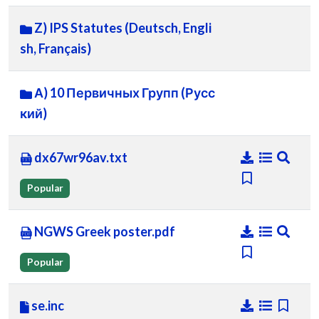
Z) IPS Statutes (Deutsch, Engli
sh, Français)
А) 10 Первичных Групп (Русс
кий)
dx67wr96av.txt
Popular
NGWS Greek poster.pdf
Popular
se.inc