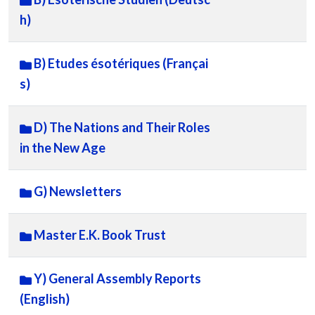
h)
B) Etudes ésotériques (Françai
s)
D) The Nations and Their Roles
in the New Age
G) Newsletters
Master E.K. Book Trust
Y) General Assembly Reports
(English)