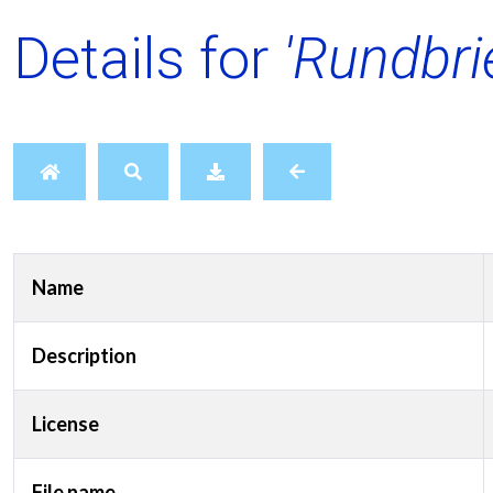
Details for
'Rundbri
Name
Description
License
File name