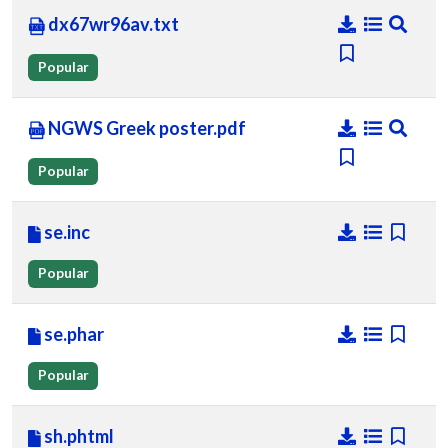
dx67wr96av.txt
Popular
NGWS Greek poster.pdf
Popular
se.inc
Popular
se.phar
Popular
sh.phtml