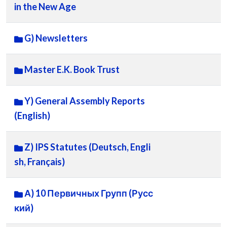
in the New Age
G) Newsletters
Master E.K. Book Trust
Y) General Assembly Reports
(English)
Z) IPS Statutes (Deutsch, Engli
sh, Français)
А) 10 Первичных Групп (Русс
кий)