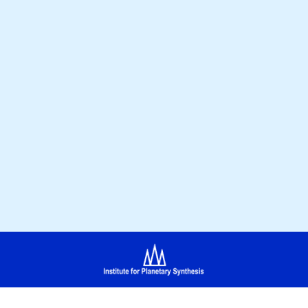
a 2026
|
ipsbox at ipsgeneva.com
| Дизайн
: MMm
|
Политика кон