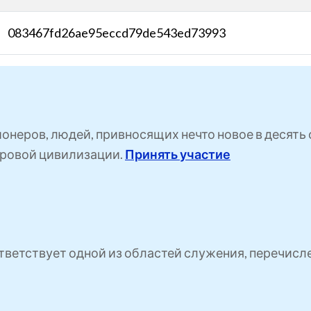
083467fd26ae95eccd79de543ed73993
ионеров, людей, привносящих нечто новое в десят
ровой цивилизации.
Принять участие
ветствует одной из областей служения, перечисл