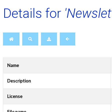
Details for
'Newslet
Name
Description
License
File name