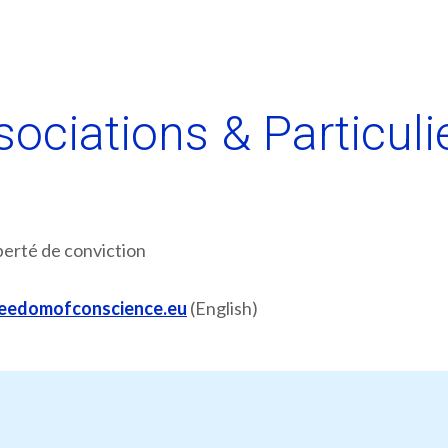
ociations & Particulie
iberté de conviction
reedomofconscience.eu
(English)