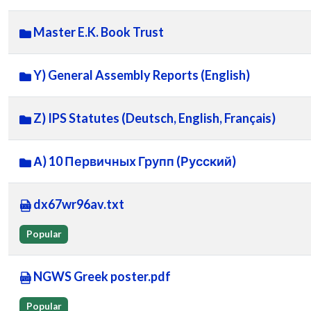
Master E.K. Book Trust
Y) General Assembly Reports (English)
Z) IPS Statutes (Deutsch, English, Français)
А) 10 Первичных Групп (Русский)
dx67wr96av.txt
Popular
NGWS Greek poster.pdf
Popular