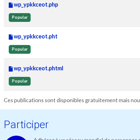
wp_ypkkceot.php
Popular
wp_ypkkceot.pht
Popular
wp_ypkkceot.phtml
Popular
Ces publications sont disponibles gratuitement mais nous
Participer