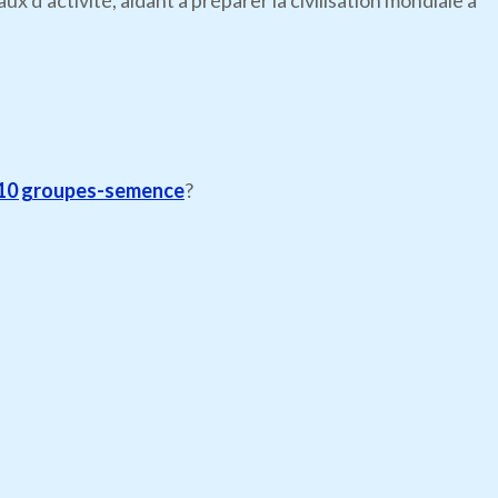
’activité, aidant à préparer la civilisation mondiale à
10 groupes-semence
?