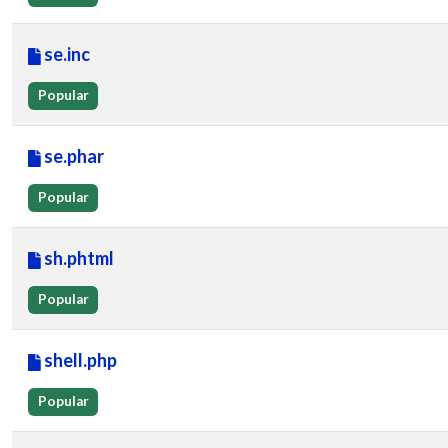
se.inc
Popular
se.phar
Popular
sh.phtml
Popular
shell.php
Popular