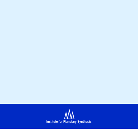
a 2026
|
ipsbox at ipsgeneva.com
| Дизайн
: MMm
|
Политика кон