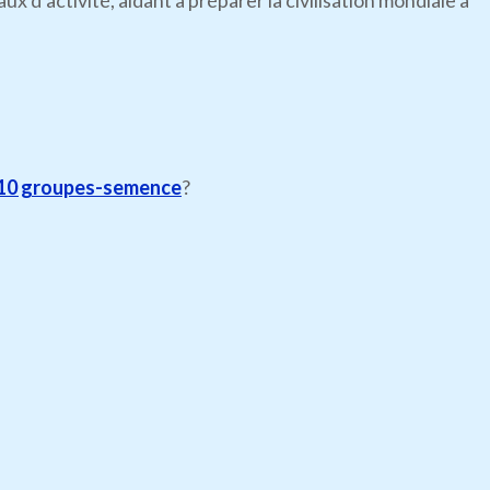
’activité, aidant à préparer la civilisation mondiale à
10 groupes-semence
?