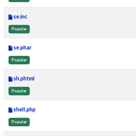
se.inc
Popular
se.phar
Popular
sh.phtml
Popular
shell.php
Popular