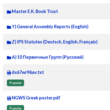
Master E.K. Book Trust
Y) General Assembly Reports (English)
Z) IPS Statutes (Deutsch, English, Français)
А) 10 Первичных Групп (Русский)
dx67wr96av.txt
Popular
NGWS Greek poster.pdf
Popular