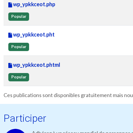
wp_ypkkceot.php
Popular
wp_ypkkceot.pht
Popular
wp_ypkkceot.phtml
Popular
Ces publications sont disponibles gratuitement mais nous
Participer