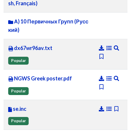
sh, Français)
А) 10 Первичных Групп (Русс
кий)
dx67wr96av.txt
Popular
NGWS Greek poster.pdf
Popular
se.inc
Popular